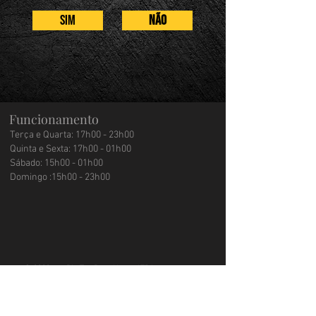
SIM
NÃO
Funcionamento
Terça e Quarta: 17h00 - 23h00
Quinta e Sexta:
17h00 - 01h00
Sábado: 15h00 - 01h00
Domingo :
15h00 - 23h00
© 2022 por Rio Tap Beer House LTDA
Entre em Contato
(21) 3258-4168